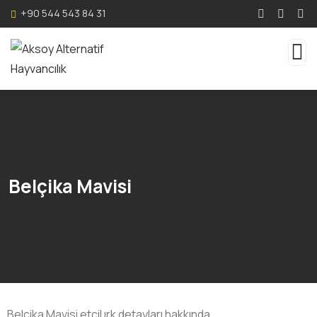
+90 544 543 84 31
Belçika Mavisi
Belçika Mavisi etçil ırk detayları hakkında