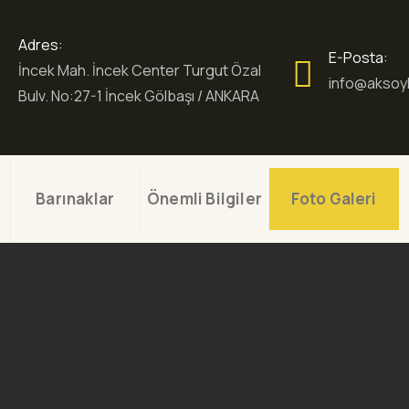
Adres:
E-Posta:
İncek Mah. İncek Center Turgut Özal
info@aksoyh
Bulv. No:27-1 İncek Gölbaşı / ANKARA
Barınaklar
Önemli Bilgiler
Foto Galeri