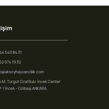
tişim
44 543 84 31
52 074 19 32
fo@aksoyhayvanciliik.com
k M. Turgut Özal Bulv. İncek Center
7-1 İncek - Gölbaşı ANKARA