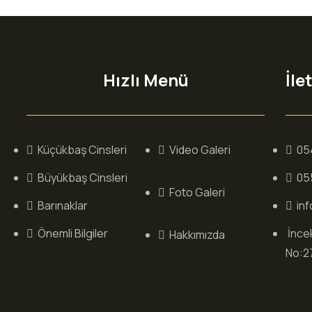
Hızlı Menü
İle
Küçükbaş Cinsleri
Video Galeri
05
Büyükbaş Cinsleri
05
Foto Galeri
Barınaklar
in
Önemli Bilgiler
İnce
Hakkımızda
No:2